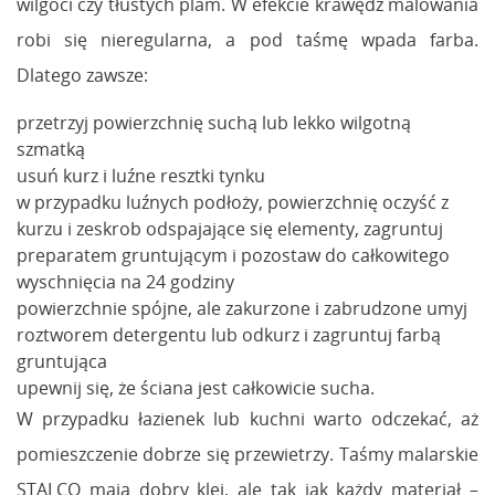
wilgoci czy tłustych plam. W efekcie krawędź malowania
robi się nieregularna, a pod taśmę wpada farba.
Dlatego zawsze:
przetrzyj powierzchnię suchą lub lekko wilgotną
szmatką
usuń kurz i luźne resztki tynku
w przypadku luźnych podłoży, powierzchnię oczyść z
kurzu i zeskrob odspajające się elementy, zagruntuj
preparatem gruntującym i pozostaw do całkowitego
wyschnięcia na 24 godziny
powierzchnie spójne, ale zakurzone i zabrudzone umyj
roztworem detergentu lub odkurz i zagruntuj farbą
gruntująca
upewnij się, że ściana jest całkowicie sucha.
W przypadku łazienek lub kuchni warto odczekać, aż
pomieszczenie dobrze się przewietrzy. Taśmy malarskie
STALCO mają dobry klej, ale tak jak każdy materiał –